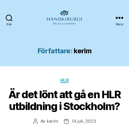
Sök
Meny
Handkirurgi
Författare:
kerim
Kategorier
HLR
Är det lönt att gå en HLR
utbildning i Stockholm?
Av
kerim
14 juli, 2023
Inläggsförfattare
Inläggsdatum